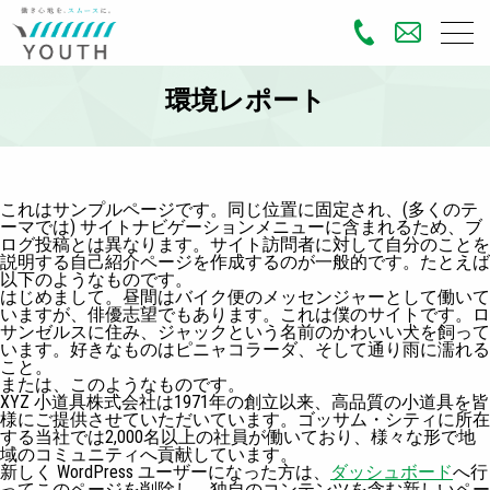
環境レポート
これはサンプルページです。同じ位置に固定され、(多くのテ
ーマでは) サイトナビゲーションメニューに含まれるため、ブ
ログ投稿とは異なります。サイト訪問者に対して自分のことを
説明する自己紹介ページを作成するのが一般的です。たとえば
以下のようなものです。
はじめまして。昼間はバイク便のメッセンジャーとして働いて
いますが、俳優志望でもあります。これは僕のサイトです。ロ
サンゼルスに住み、ジャックという名前のかわいい犬を飼って
います。好きなものはピニャコラーダ、そして通り雨に濡れる
こと。
または、このようなものです。
XYZ 小道具株式会社は1971年の創立以来、高品質の小道具を皆
様にご提供させていただいています。ゴッサム・シティに所在
する当社では2,000名以上の社員が働いており、様々な形で地
域のコミュニティへ貢献しています。
新しく WordPress ユーザーになった方は、
ダッシュボード
へ行
ってこのページを削除し、独自のコンテンツを含む新しいペー